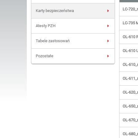
LC-720_
Karty bezpieczeństwa
LC-735
Atesty PZH
OL-610 
Tabele zastosowań
OL-610 
Pozostałe
OL-610
OL-611
OL-620
OL-650
OL-670
OL-680