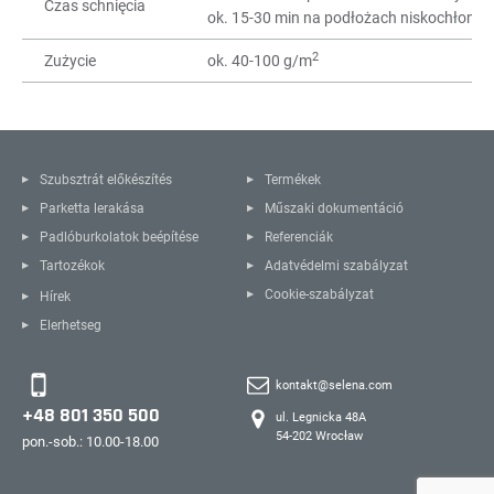
Czas schnięcia
ok. 15-30 min na podłożach niskochłonny
2
Zużycie
ok. 40-100 g/m
Szubsztrát előkészítés
Termékek
Parketta lerakása
Műszaki dokumentáció
Padlóburkolatok beépítése
Referenciák
Tartozékok
Adatvédelmi szabályzat
Cookie-szabályzat
Hírek
Elerhetseg
kontakt@selena.com
+48 801 350 500
ul. Legnicka 48A
54-202 Wrocław
pon.-sob.: 10.00-18.00