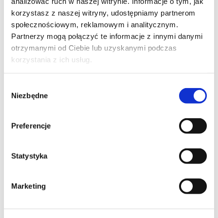
analizować ruch w naszej witrynie. Informacje o tym, jak
korzystasz z naszej witryny, udostępniamy partnerom
społecznościowym, reklamowym i analitycznym.
Partnerzy mogą połączyć te informacje z innymi danymi
otrzymanymi od Ciebie lub uzyskanymi podczas
korzystania z ich usług.
Wybór
Niezbędne
zgody
Preferencje
Statystyka
Katalógusszám:
WB-290
Koncentrat preparatu na bazie dyspersji żywic
Marketing
syntetycznych przeznaczony do gruntowania podłoży
wiązanych cementem (zmniejszający chłonność i
zwiększający przyczepność) przed zastosowaniem mas