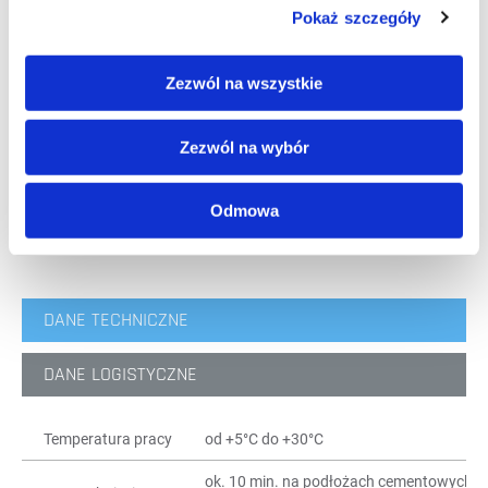
wyrównujących. Dodany do mas szpachlowych podwyższa
Pokaż szczegóły
ich elastyczność.
Előnyök
Zezwól na wszystkie
wysoka wydajność – rozcieńczany wodą w propor-
Zezwól na wybór
cjach do 1:3
do stosowania przy ogrzewaniu podłogowym
Odmowa
wzmacnia podłoże i zwiększa przyczepność
DANE TECHNICZNE
DANE LOGISTYCZNE
Temperatura pracy
od +5°C do +30°C
ok. 10 min. na podłożach cementowych