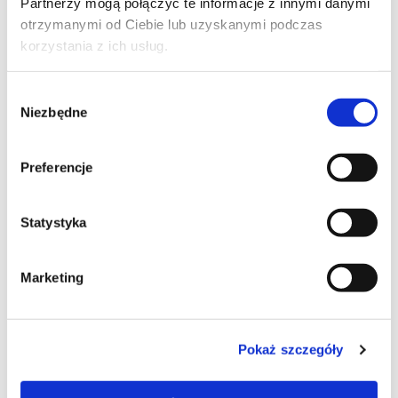
Partnerzy mogą połączyć te informacje z innymi danymi
otrzymanymi od Ciebie lub uzyskanymi podczas
korzystania z ich usług.
Wybór
Niezbędne
zgody
Preferencje
Katalógusszám:
AB-441
Statystyka
Dwuskładnikowy szybkoschnący lakier chemoutwardzalny
przeznaczony do lakierowania podłóg drewnianych,
Marketing
schodów i innych elementów drewnianych wewnątrz
pomieszczeń.
Előnyök
Pokaż szczegóły
szybkoschnący