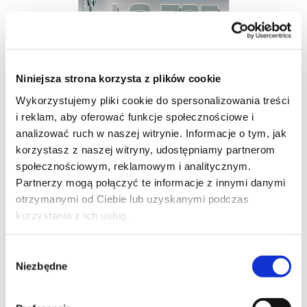
Niniejsza strona korzysta z plików cookie
Wykorzystujemy pliki cookie do spersonalizowania treści
i reklam, aby oferować funkcje społecznościowe i
analizować ruch w naszej witrynie. Informacje o tym, jak
korzystasz z naszej witryny, udostępniamy partnerom
społecznościowym, reklamowym i analitycznym.
Partnerzy mogą połączyć te informacje z innymi danymi
otrzymanymi od Ciebie lub uzyskanymi podczas
korzystania z ich usług.
Katalógusszám:
LC-705
Wybór
Masa samopoziomująca do wyrównywania podłoży w
Niezbędne
zgody
zakresie od 0 do 5 mm przed układaniem wykładzin
podłogowych, podłóg drewnianych lub okładzin
ceramicznych.