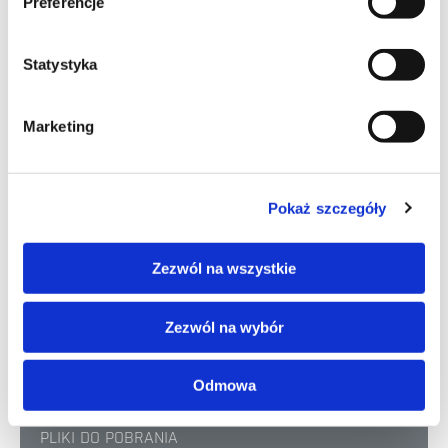
Preferencje
Előnyök
Statystyka
dobra rozpływność
wysoka przyczepność do podłoża
Marketing
szerokie zastosowanie aplikacyjne
dobra szlifowalność powierzchni z niskim poziomem
urobku
możliwy do zastosowania na istniejące jastrychy
Pokaż szczegóły
grzewcze
nadaje się do wylewania przy pomocy pompy
Zezwól na wszystkie
Zezwól na wybór
DANE TECHNICZNE
DANE LOGISTYCZNE
Odmowa
PLIKI DO POBRANIA