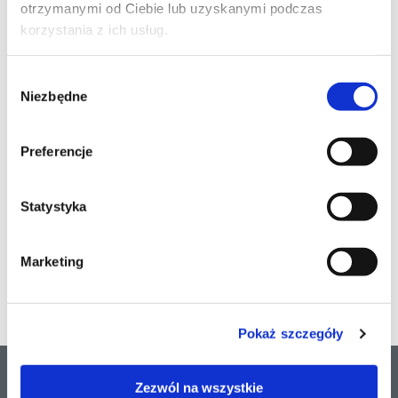
otrzymanymi od Ciebie lub uzyskanymi podczas
Karty bezpieczeństwa
korzystania z ich usług.
Atesty PZH
Wybór
Niezbędne
zgody
Tabele zastosowań
Preferencje
Pozostałe
Statystyka
NAZWA
FORMAT
WIELKOŚĆ
POBIERZ
Zastosowanie
Marketing
gruntów pod kleje
pdf
193 KB
Pobierz
ARTELIT
Pokaż szczegóły
Przygotowanie podłoża
Produkty
Zezwól na wszystkie