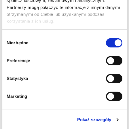
społecznościowym, reklamowym i analitycznym.
Partnerzy mogą połączyć te informacje z innymi danymi
NOWE SUKIENNICE
otrzymanymi od Ciebie lub uzyskanymi podczas
korzystania z ich usług.
Muzeum Sztuki Polskiej XIX wieku – Sukiennice
Wykonawca:
PM Parkiet - Marek Pączek, Kraków
Wybór
Wykorzystane produkty: klej WB-840, klej PB-890
Niezbędne
zgody
Preferencje
Statystyka
Marketing
Pokaż szczegóły